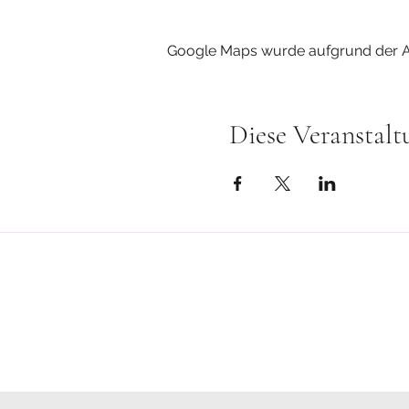
Google Maps wurde aufgrund der Ana
Diese Veranstalt
Bitte beachte!
Cranio-Sacrale Körperarbeit, das 
freiwillig und in Eigenverantwortu
Ich bin keine Therapeuten und bie
Meine Angebote sind kein Ersatz 