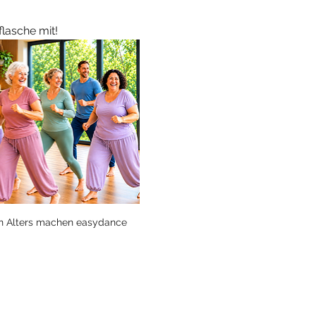
lasche mit!
en Alters machen easydance