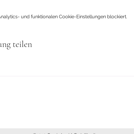
lytics- und funktionalen Cookie-Einstellungen blockiert.
ung teilen
Datenschu
Lesen im Feld, easydance, Humanenergetik unterstützen die Harmo
ng genutzt.
ten Therapie auch nicht an.
für ärztliche oder psychotherapeutische Therapie und Diagnose.