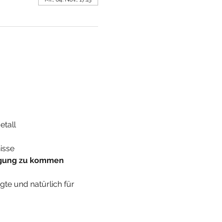
tall 
isse
wegung zu kommen
te und natürlich für 