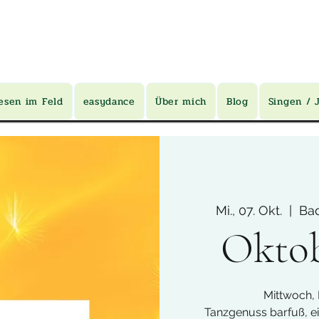
esen im Feld
easydance
Über mich
Blog
Singen / 
Mi., 07. Okt.
  |  
Ba
Oktob
Mittwoch,
Tanzgenuss barfuß, 