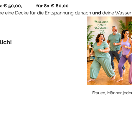
4x € 50,00
, 		für 8x € 80,00
rne eine Decke für die Entspannung danach 
und
 deine Wasserf
ich! 
Frauen, Männer jed