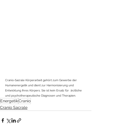
Cranio-Sacrale Körperarbeit gehört zum Gewerbe der 
Humanenergetik und dient zur Harmonisierung und 
Entwicklung Ihres Körpers. Sie ist kein Ersatz für  ärztliche 
und psychotherapeutische Diagnosen und Therapien.
Energetik
Cranio
Cranio Sacrale