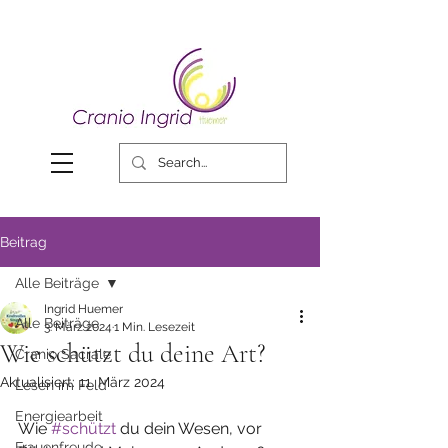
Beitrag
Alle Beiträge
Ingrid Huemer
Alle Beiträge
3. März 2024
1 Min. Lesezeit
Wie schützt du deine Art?
Cranio Sacrale
Aktualisiert:
11. März 2024
Lesen im Feld
Energiearbeit
Wie 
#schützt
 du dein Wesen, vor 
Frauenfreude