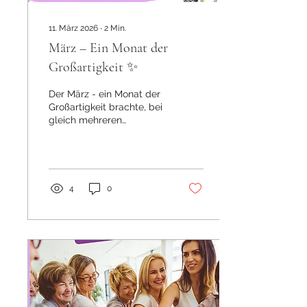
11. März 2026
∙
2
Min.
März – Ein Monat der
Großartigkeit ✨
Der März - ein Monat der
Großartigkeit brachte, bei
gleich mehreren
besonderen Momenten:
den internationalen
Frauentag, den Tag der
Großartigkeit – und
meinen Geburtstag. Ein
4
0
humorvoller Gedanke
darüber, warum wir ALLE
ruhig stolz auf uns sein
und größer denken
dürfen.