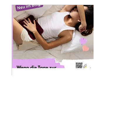
Tag nicht nur am
Weltfrauentag
3. Feb. 2026
∙
2
Min.
Wenn die Tage zur Plage
werden
Wenn die Tage zur Plage
werden! Monat für Monat
Schmerzen – da ist das
Frau-Sein oft kein
Vergnügen. Energetisch