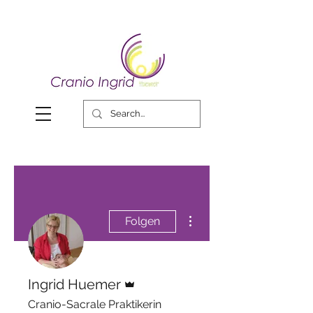
Weitere Optionen
Folgen
Administrator
Ingrid Huemer
Cranio-Sacrale Praktikerin