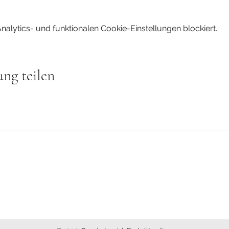
lytics- und funktionalen Cookie-Einstellungen blockiert.
ung teilen
Datenschu
Lesen im Feld, easydance, Humanenergetik unterstützen die Harmo
ng genutzt.
ten Therapie auch nicht an.
für ärztliche oder psychotherapeutische Therapie und Diagnose.