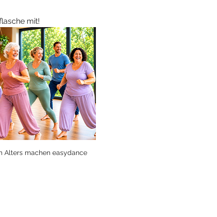
lasche mit!
en Alters machen easydance