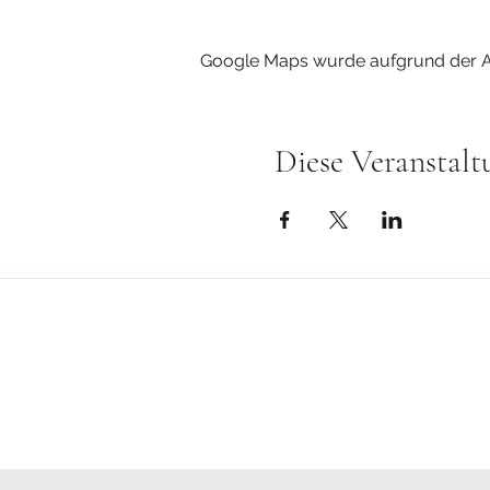
Google Maps wurde aufgrund der Ana
Diese Veranstalt
Bitte beachte!
Cranio-Sacrale Körperarbeit, das 
freiwillig und in Eigenverantwortu
Ich bin keine Therapeuten und bie
Meine Angebote sind kein Ersatz 