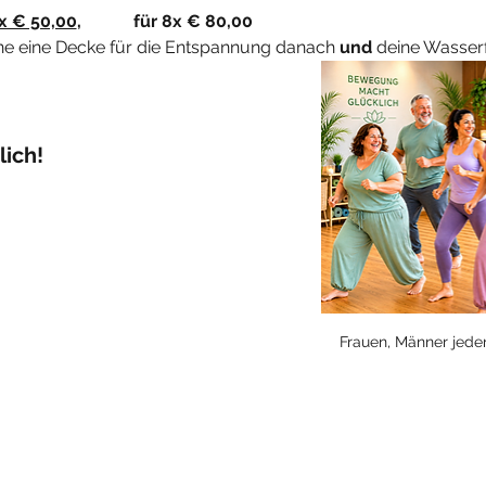
4x € 50,00
, 		für 8x € 80,00
rne eine Decke für die Entspannung danach 
und
 deine Wasserf
ich! 
Frauen, Männer jed