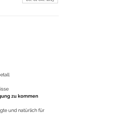
tall 
isse
wegung zu kommen
te und natürlich für 