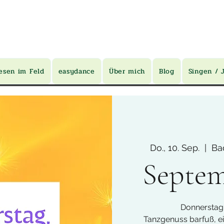
esen im Feld
easydance
Über mich
Blog
Singen / 
Do., 10. Sep.
  |  
Ba
Septem
Donnerstag
Tanzgenuss barfuß, 